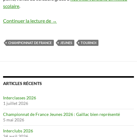
scolaire
.
Résultats de la Phase 1
Continuer la lecture de
→
CHAMPIONNAT DE FRANCE
JEUNES
TOURNOI
ARTICLES RÉCENTS
Interclasses 2026
1 juillet 2026
Championnat de France Jeunes 2026 : Gaillac bien représenté
5 mai 2026
Interclubs 2026
24 avril 2026