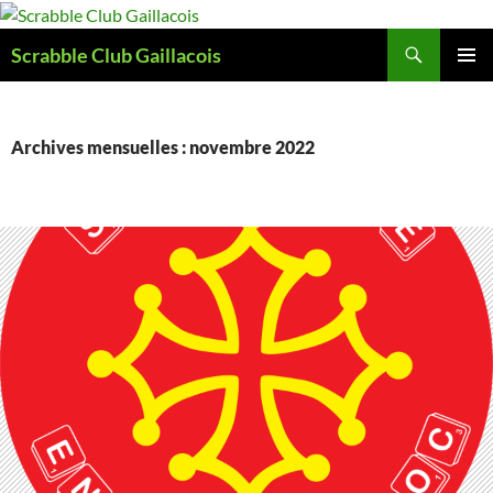
Aller
au
Recherche
Scrabble Club Gaillacois
contenu
MENU
PRINCI
Archives mensuelles : novembre 2022