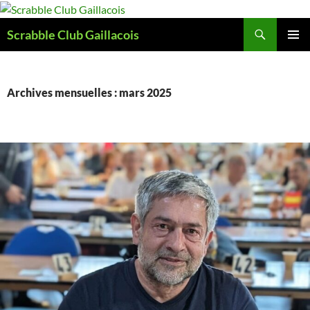
Aller
au
Recherche
Scrabble Club Gaillacois
contenu
MENU
PRINCI
Archives mensuelles : mars 2025