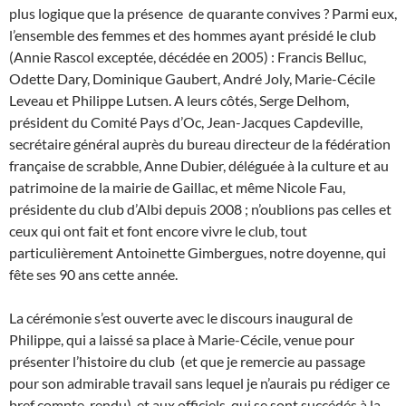
plus logique que la présence de quarante convives ? Parmi eux,
l’ensemble des femmes et des hommes ayant présidé le club
(Annie Rascol exceptée, décédée en 2005) : Francis Belluc,
Odette Dary, Dominique Gaubert, André Joly, Marie-Cécile
Leveau et Philippe Lutsen. A leurs côtés, Serge Delhom,
président du Comité Pays d’Oc, Jean-Jacques Capdeville,
secrétaire général auprès du bureau directeur de la fédération
française de scrabble, Anne Dubier, déléguée à la culture et au
patrimoine de la mairie de Gaillac, et même Nicole Fau,
présidente du club d’Albi depuis 2008 ; n’oublions pas celles et
ceux qui ont fait et font encore vivre le club, tout
particulièrement Antoinette Gimbergues, notre doyenne, qui
fête ses 90 ans cette année.
La cérémonie s’est ouverte avec le discours inaugural de
Philippe, qui a laissé sa place à Marie-Cécile, venue pour
présenter l’histoire du club (et que je remercie au passage
pour son admirable travail sans lequel je n’aurais pu rédiger ce
bref compte-rendu), et aux officiels, qui se sont succédés à la