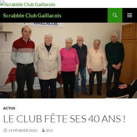
Aller
au
Recherche
Scrabble Club Gaillacois
contenu
MENU
PRINCI
ACTUS
LE CLUB FÊTE SES 40 ANS !
19 FÉVRIER 2023
SCG